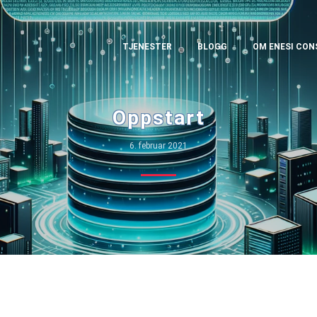
TJENESTER
BLOGG
OM ENESI CON
Oppstart
6. februar 2021