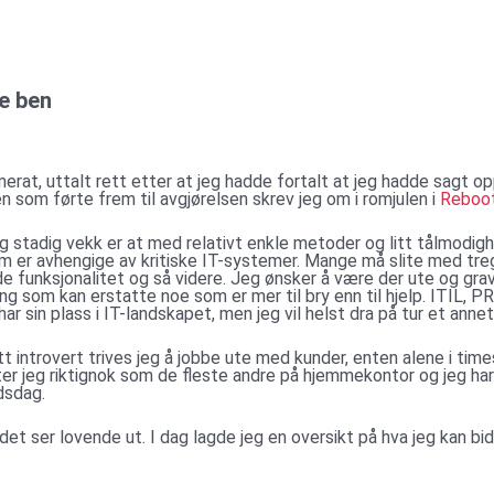
e ben
merat, uttalt rett etter at jeg hadde fortalt at jeg hadde sagt 
n som førte frem til avgjørelsen skrev jeg om i romjulen i
Reboo
stadig vekk er at med relativt enkle metoder og litt tålmodigh
som er avhengige av kritiske IT-systemer. Mange må slite med tre
e funksjonalitet og så videre. Jeg ønsker å være der ute og grav
ning som kan erstatte noe som er mer til bry enn til hjelp. ITIL, 
ar sin plass i IT-landskapet, men jeg vil helst dra på tur et annet
litt introvert trives jeg å jobbe ute med kunder, enten alene i times
er jeg riktignok som de fleste andre på hjemmekontor og jeg har 
dsdag.
det ser lovende ut. I dag lagde jeg en oversikt på hva jeg kan bid