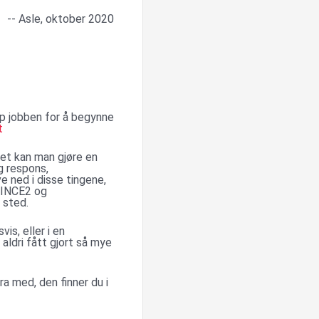
-- Asle, oktober 2020
opp jobben for å begynne
t
et kan man gjøre en
g respons,
e ned i disse tingene,
PRINCE2 og
 sted.
vis, eller i en
aldri fått gjort så mye
ra med, den finner du i