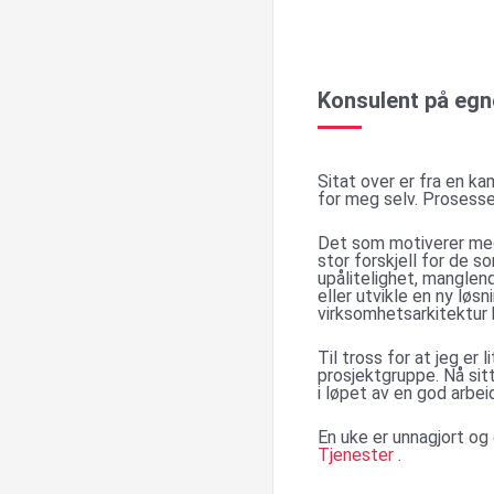
Konsulent på egn
Sitat over er fra en ka
for meg selv. Prosesse
Det som motiverer meg 
stor forskjell for de 
upålitelighet, manglend
eller utvikle en ny løs
virksomhetsarkitektur h
Til tross for at jeg er 
prosjektgruppe. Nå sitt
i løpet av en god arbei
En uke er unnagjort og 
Tjenester
.