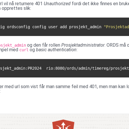
l vil nå returnere 401
Unauthorized
fordi det ikke finnes en bruk
 opprettes slik:
ig ordsconfig config user add prosjekt_admin 
"Prosjektad
og den får rollen
Prosjektadministrator
. ORDS må o
osjekt_admin
sempel med
og
basic authentication
:
curl
er med url som vist får man samme feil med 401, men man kan lo
: