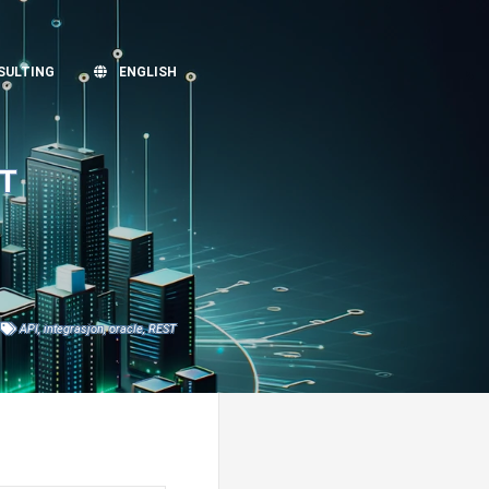
SULTING
ENGLISH
ST
API
,
integrasjon
,
oracle
,
REST