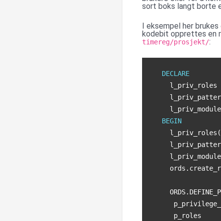
sort boks langt borte e
I eksempel her bruke
kodebit opprettes en 
:
timereg/prosjekt/
DECLARE
l_priv_roles
l_priv_patter
l_priv_module
BEGIN
l_priv_roles
(
l_priv_patter
l_priv_module
ords
.
create_r
ORDS
.
DEFINE_P
p_privilege_
p_roles