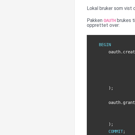
Lokal bruker som vist o
Pakken
brukes ti
OAUTH
opprettet over:
BEGIN
oauth
.
creat
);
oauth
.
grant
);
COMMIT
;