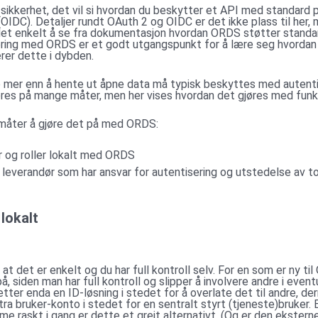
å sikkerhet, det vil si hvordan du beskytter et API med standard
IDC). Detaljer rundt OAuth 2 og OIDC er det ikke plass til her, 
det enkelt å se fra dokumentasjon hvordan ORDS støtter stand
ring med ORDS er et godt utgangspunkt for å lære seg hvordan 
er dette i dybden.
e mer enn å hente ut åpne data må typisk beskyttes med autentis
res på mange måter, men her vises hvordan det gjøres med funks
 måter å gjøre det på med ORDS:
r og roller lokalt med ORDS
 leverandør som har ansvar for autentisering og utstedelse av t
 lokalt
t det er enkelt og du har full kontroll selv. For en som er ny ti
 siden man har full kontroll og slipper å involvere andre i eventu
tter enda en ID-løsning i stedet for å overlate det til andre, d
tra bruker-konto i stedet for en sentralt styrt (tjeneste)bruker.
me raskt i gang er dette et greit alternativt. (Og er den ekster