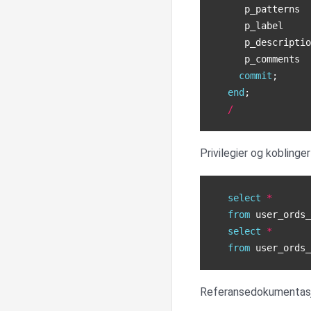
p_patterns
p_label
p_descriptio
p_comments
commit
;
end
;
/
Privilegier og koblinger
select
*
from
user_ords_
select
*
from
user_ords_
Referansedokumentasjo