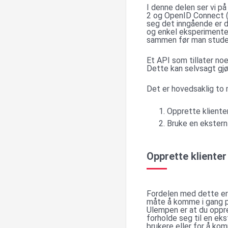
I denne delen ser vi p
2 og OpenID Connect (O
seg det inngående er 
og enkel eksperimente
sammen før man studer
Et API som tillater no
Dette kan selvsagt gjø
Det er hovedsaklig to
Opprette kliente
Bruke en ekstern
Opprette klienter
Fordelen med dette er a
måte å komme i gang på,
Ulempen er at du oppre
forholde seg til en eks
brukere eller for å kom