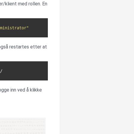
er/klient med rollen. En
ministrator"
gså restartes etter at
gge inn ved å klikke