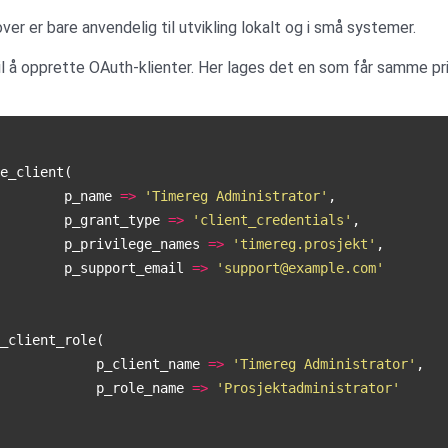
ver er bare anvendelig til utvikling lokalt og i små systemer.
l å opprette OAuth-klienter. Her lages det en som får samme pri
e_client
(
p_name
=>
'Timereg Administrator'
,
p_grant_type
=>
'client_credentials'
,
p_privilege_names
=>
'timereg.prosjekt'
,
p_support_email
=>
'support@example.com'
_client_role
(
p_client_name
=>
'Timereg Administrator'
,
p_role_name
=>
'Prosjektadministrator'