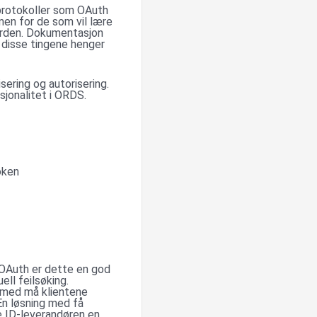
 protokoller som OAuth
men for de som vil lære
arden. Dokumentasjon
disse tingene henger
ering og autorisering.
jonalitet i ORDS.
oken
l OAuth er dette en god
ell feilsøking.
ermed må klientene
 En løsning med få
ne ID-leverandøren en