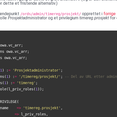
r dette et fristende alternativ.)
s endepunkt
opprettet i
forrige 
/ords/admin/timereg/prosjekt/
rolle
Prosjektadministrator
og et privilegium
timereg.prosjekt
for
owa
.
vc_arr
;
ns
owa
.
vc_arr
;
s
owa
.
vc_arr
;
1
)
:
=
'Prosjektadministrator'
;
ns
(
1
)
:
=
'/timereg/prosjekt/'
;
s
(
1
)
:
=
'timereg'
;
ole
(
l_priv_roles
(
1
));
RIVILEGE
(
name
=>
'timereg.prosjekt'
,
=>
l_priv_roles
,