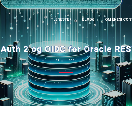
TJENESTER
BLOGG
OM ENESI CON
Auth 2 og OIDC for Oracle RE
28. mai 2024