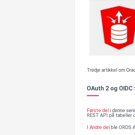
Tredje artikkel om Or
OAuth 2 og OIDC 
Første del
i denne ser
REST API på tabeller o
I
Andre del
ble ORDS AP