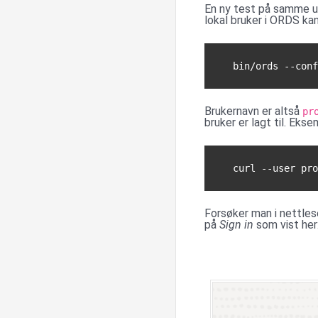
En ny test på samme ur
lokal bruker i ORDS kan
bin/ords --conf
Brukernavn er altså
pr
bruker er lagt til. Ek
Forsøker man i nettles
på
Sign in
som vist her