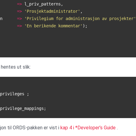
=>
l_priv_patterns
,
=>
'Prosjektadministrator'
,
n
=>
'Privilegium for administrasjon av prosjekter'
=>
'En berikende kommentar'
);
 hentes ut slik:
privileges
;
privilege_mappings
;
n til ORDS-pakken er vist i
kap 4 i *Developer’s Guide
.